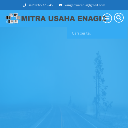
+6282322775545
kangenwater57@gmail.com