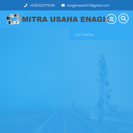
+6282322775545
kangenwater57@gmail.com