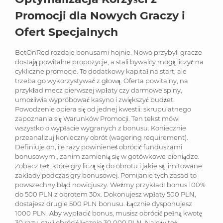
Promocji dla Nowych Graczy i
Ofert Specjalnych
BetOnRed rozdaje bonusami hojnie. Nowo przybyli gracze
dostają powitalne propozycje, a stali bywalcy mogą liczyć na
cykliczne promocje. To dodatkowy kapitał na start, ale
trzeba go wykorzystywać z głową. Oferta powitalny, na
przykład mecz pierwszej wpłaty czy darmowe spiny,
umożliwia wypróbować kasyno i zwiększyć budżet.
Powodzenie opiera się od jednej kwestii: skrupulatnego
zapoznania się Warunków Promocji. Ten tekst mówi
wszystko o wypłacie wygranych z bonusu. Koniecznie
przeanalizuj konieczny obrót (wagering requirement).
Definiuje on, ile razy powinieneś obrócić funduszami
bonusowymi, zanim zamienią się w gotówkowe pieniądze.
Zobacz też, które gry liczą się do obrotu i jakie są limitowane
zakłady podczas gry bonusowej. Pomijanie tych zasad to
powszechny błąd nowicjuszy. Weźmy przykład: bonus 100%
do 500 PLN z obrotem 30x. Dokonujesz wpłaty 500 PLN,
dostajesz drugie 500 PLN bonusu. Łącznie dysponujesz
1000 PLN. Aby wypłacić bonus, musisz obrócić pełną kwotę
30 razy, czyli obrócić łącznie 30 000 PLN. Należy też