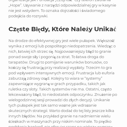
„Hope”. Używanie z narzędzi odpowiedzialnej gry w kasynie
nie jest wstydem. To oznaka dojrzałości i świadomego
podejścia do rozrywki.
Częste Błędy, Które Należy Unikać
Na drodze do efektywnej gry jest wiele pułapek. Większość
wynika z emocji lub pospolitego niedopatrzenia. Wiedząc o
nich, łatwiej ich strzec się. Najpoważniejszy błąd to granie
ponad swoje siły i pogonią za strat. To łatwa droga do
tarapatów. Drugi to pomijanie warunków bonusów, co
kończy się frustracją przy realizacji wypłaty. Trzecim to gra
pod wpływem intensywnych emocji. Frustracja lub euforia
zaburzają zdrowy osąd. Kolejny to wiara w “systemy”
zapewniające wygraną w grach przypadku, takich jak
ruletka czy sloty. Takich systemów nie ma. Ostatni, często
lekceważony błąd, to niedostatek odpoczynku. Znużenie po
wielogodzinnej sesji prowadzi do złych decyzji. Unikanie
tych pułapek jest tak samo ważne jak wdrażanie
skutecznych strategii. Warto dodać do tej listy jeszcze kilka
innych błędów. Na przykład granie na nadmiernie wielu
ścieżkach w maszynach przy niskim nominale. To prędko
pochłania bankroll, nie oferując szans na większą wygraną.