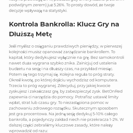
podwójnym zerem) już 5.26%. To prosty dowód, że twoje
decyzje wpływają na statystyki.
Kontrola Bankrolla: Klucz Gry na
Dłuższą Metę
Jeśli myślisz o osiąganiu prawdziwych pieniędzy, w pierwszej
kolejności musisz opanować zarządzanie bankrollem. To
kapitał, który dedykujesz wyłącznie na grę. Bez samokontroli
nawet duża wygrana szybko znika. Zainicjuj od ustalenia
budżetu na sesję i na dłuższy czas, na przykład miesiąc.
Potem się tego trzymaj się. Kolejna reguła to próg straty.
Określ kwotę, po której dojściu wychodzisz od komputera.
Trzecia to próg wygranej. Zdecyduj, przy jakiej kwocie
zyskujesz i zakańczasz grę, by zabezpieczyć zysk. BetOnRed
zapewnia ci narzędzia do pomocy. Potrafisz ustawić limity
wpłat, strat lub czasu gry. To niezastąpiona pomoc w
zachowaniu zdrowego rozsądku. Skutecznym sposobem
jest gra procentowa. Na jedną sesję dedykuj 5-10% całego
bankrolla, a pojedynczy zakład niech nie przekracza 1-2%. W
dalszej części zebraliśmy kluczowe zasady, które należy
wprowadzić od razu: