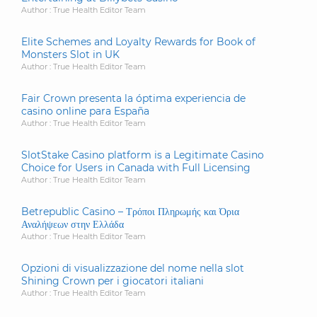
Author : True Health Editor Team
Elite Schemes and Loyalty Rewards for Book of
Monsters Slot in UK
Author : True Health Editor Team
Fair Crown presenta la óptima experiencia de
casino online para España
Author : True Health Editor Team
SlotStake Casino platform is a Legitimate Casino
Choice for Users in Canada with Full Licensing
Author : True Health Editor Team
Betrepublic Casino – Τρόποι Πληρωμής και Όρια
Αναλήψεων στην Ελλάδα
Author : True Health Editor Team
Opzioni di visualizzazione del nome nella slot
Shining Crown per i giocatori italiani
Author : True Health Editor Team