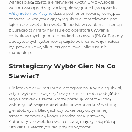
wariacji płacą często, ale niewielkie kwoty. Gry o wysokiej
wariacji wynagradzają rzadziej, ale wygrane bywają wielkie.
Witaj Betonred Kasyno
działa pod renomowaną licencją, co
oznacza, że wszystkie gry są regularnie kontrolowane pod
kątem uczciwości i losowości. To podstawa zaufania. Licencja
z Curacao czy Malty nakazuje od operatora używania
certyfikowanych generatorów liczb losowych (RNG). Raporty
z audytów tych systemów są często publiczne, więc możesz
być pewien, że wyniki są przypadkowe i nikt nimi nie
manipuluje.
Strategiczny Wybór Gier: Na Co
Stawiać?
Biblioteka gier w BetOnRed jest ogromna. Aby nie zgubić się
w tym wyborze i zwiększyć swoje szanse, trzeba podejść do
tego z rozwagą. Gracze, którzy preferują kontrolę i chcą
wykorzystać swoje umiejętności, powinni zerknąć w stronę
gier stołowych. Blackjack czy poker przy optymalnej
strategii zapewniają kasynu bardzo małą przewagę.
Automaty są o wiele losowe, ale też się między sobą różnią.
Oto kilka użytecznych rad przy ich wyborze: