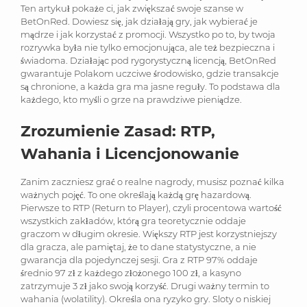
Ten artykuł pokaże ci, jak zwiększać swoje szanse w
BetOnRed. Dowiesz się, jak działają gry, jak wybierać je
mądrze i jak korzystać z promocji. Wszystko po to, by twoja
rozrywka była nie tylko emocjonująca, ale też bezpieczna i
świadoma. Działając pod rygorystyczną licencją, BetOnRed
gwarantuje Polakom uczciwe środowisko, gdzie transakcje
są chronione, a każda gra ma jasne reguły. To podstawa dla
każdego, kto myśli o grze na prawdziwe pieniądze.
Zrozumienie Zasad: RTP,
Wahania i Licencjonowanie
Zanim zaczniesz grać o realne nagrody, musisz poznać kilka
ważnych pojęć. To one określają każdą grę hazardową.
Pierwsze to RTP (Return to Player), czyli procentowa wartość
wszystkich zakładów, którą gra teoretycznie oddaje
graczom w długim okresie. Większy RTP jest korzystniejszy
dla gracza, ale pamiętaj, że to dane statystyczne, a nie
gwarancja dla pojedynczej sesji. Gra z RTP 97% oddaje
średnio 97 zł z każdego złożonego 100 zł, a kasyno
zatrzymuje 3 zł jako swoją korzyść. Drugi ważny termin to
wahania (wolatility). Określa ona ryzyko gry. Sloty o niskiej