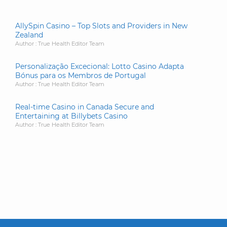
AllySpin Casino – Top Slots and Providers in New
Zealand
Author : True Health Editor Team
Personalização Excecional: Lotto Casino Adapta
Bónus para os Membros de Portugal
Author : True Health Editor Team
Real-time Casino in Canada Secure and
Entertaining at Billybets Casino
Author : True Health Editor Team