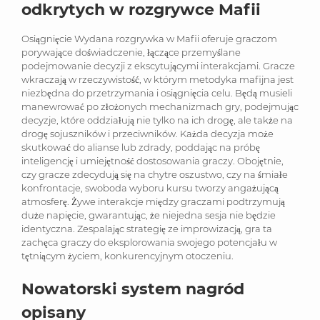
odkrytych w rozgrywce Mafii
Osiągnięcie Wydana rozgrywka w Mafii oferuje graczom
porywające doświadczenie, łączące przemyślane
podejmowanie decyzji z ekscytującymi interakcjami. Gracze
wkraczają w rzeczywistość, w którym metodyka mafijna jest
niezbędna do przetrzymania i osiągnięcia celu. Będą musieli
manewrować po złożonych mechanizmach gry, podejmując
decyzje, które oddziałują nie tylko na ich drogę, ale także na
drogę sojuszników i przeciwników. Każda decyzja może
skutkować do alianse lub zdrady, poddając na próbę
inteligencję i umiejętność dostosowania graczy. Obojętnie,
czy gracze zdecydują się na chytre oszustwo, czy na śmiałe
konfrontacje, swoboda wyboru kursu tworzy angażującą
atmosferę. Żywe interakcje między graczami podtrzymują
duże napięcie, gwarantując, że niejedna sesja nie będzie
identyczna. Zespalając strategię ze improwizacją, gra ta
zachęca graczy do eksplorowania swojego potencjału w
tętniącym życiem, konkurencyjnym otoczeniu.
Nowatorski system nagród
opisany