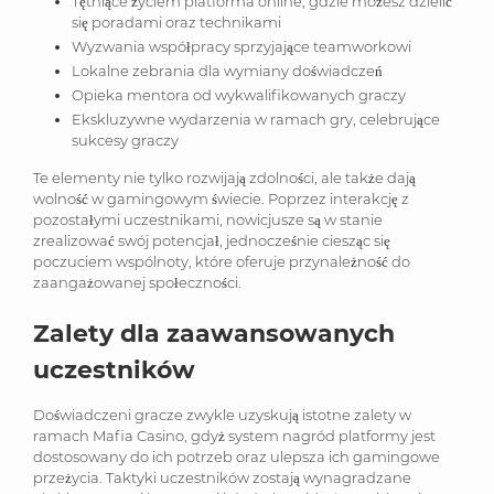
Tętniące życiem platforma online, gdzie możesz dzielić
się poradami oraz technikami
Wyzwania współpracy sprzyjające teamworkowi
Lokalne zebrania dla wymiany doświadczeń
Opieka mentora od wykwalifikowanych graczy
Ekskluzywne wydarzenia w ramach gry, celebrujące
sukcesy graczy
Te elementy nie tylko rozwijają zdolności, ale także dają
wolność w gamingowym świecie. Poprzez interakcję z
pozostałymi uczestnikami, nowicjusze są w stanie
zrealizować swój potencjał, jednocześnie ciesząc się
poczuciem wspólnoty, które oferuje przynależność do
zaangażowanej społeczności.
Zalety dla zaawansowanych
uczestników
Doświadczeni gracze zwykle uzyskują istotne zalety w
ramach Mafia Casino, gdyż system nagród platformy jest
dostosowany do ich potrzeb oraz ulepsza ich gamingowe
przeżycia. Taktyki uczestników zostają wynagradzane