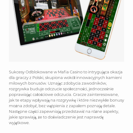
Sukcesy Odblokowane w Mafia Casino to intrygująca okazja
dla graczy z Polski, skupiona wokół innowacyjnych kamieni
milowych bonusów. Uznając zdobycia zawodników,
rozgrywka buduje odczucie społeczności, jednocześnie
poprawiając całościowe odczucia. Gracze zainteresowane,
jak te etapy wpływają na rozgrywkę i które niezwykłe bonusy
można zdobyć, bez wątpienia z zapałem poznają detale.
Następne części zapewniają przedstawić na różne aspekty,
jakie sprawiają, że to doświadczenie jest naprawdę
wyjątkowe.