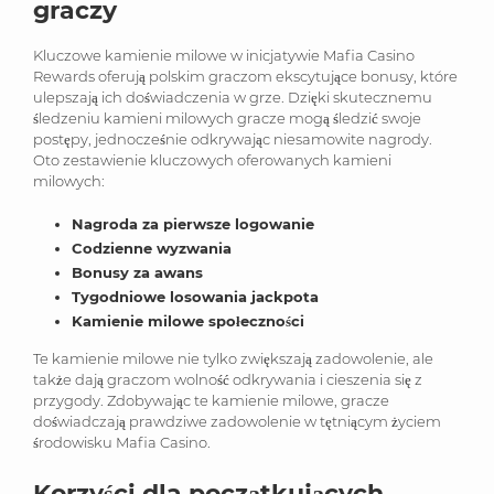
graczy
Kluczowe kamienie milowe w inicjatywie Mafia Casino
Rewards oferują polskim graczom ekscytujące bonusy, które
ulepszają ich doświadczenia w grze. Dzięki skutecznemu
śledzeniu kamieni milowych gracze mogą śledzić swoje
postępy, jednocześnie odkrywając niesamowite nagrody.
Oto zestawienie kluczowych oferowanych kamieni
milowych:
Nagroda za pierwsze logowanie
Codzienne wyzwania
Bonusy za awans
Tygodniowe losowania jackpota
Kamienie milowe społeczności
Te kamienie milowe nie tylko zwiększają zadowolenie, ale
także dają graczom wolność odkrywania i cieszenia się z
przygody. Zdobywając te kamienie milowe, gracze
doświadczają prawdziwe zadowolenie w tętniącym życiem
środowisku Mafia Casino.
Korzyści dla początkujących