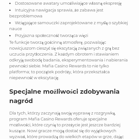
Dostosowane awatary umożliwiające własną ekspresję
Intuicyjna nawigacja sprawia, że zabawa jest
bezproblemowa
Wciągające samouczki zaprojektowane z myślą o szybkiej
nauce
Przyjazna społeczność tworząca więzi
Te funkcje tworzą gościnną atmosferę, pozwalając
nowicjuszom cieszyć się ekscytacją związanych z grą bez
uczucia przytłoczenia. Z każdym obrotem i stawianiem
odkryją swobodę badania, eksperymentowania i nabierania
pewności siebie. Mafia Casino Rewards to nie tylko
platforma; to początek podróży, która przekształca
niepewność w ekscytację.
Specjalne możliwości zdobywania
nagród
Dla tych, którzy zaczynają swoją wyprawę z rozgrywką,
program Mafia Casino Rewards oferuje specjalne
możliwości, które czynią to przeżycie jest jeszcze bardziej
kuszące. Nowi gracze mogą dostać się do wyjątkowych
wyzwań, które prowadzą do wielkich etapów w grze, dając