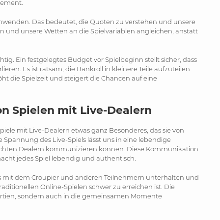
gement.
anwenden. Das bedeutet, die Quoten zu verstehen und unsere
ein und unsere Wetten an die Spielvariablen angleichen, anstatt
tig. Ein festgelegtes Budget vor Spielbeginn stellt sicher, dass
lieren. Es ist ratsam, die Bankroll in kleinere Teile aufzuteilen
öht die Spielzeit und steigert die Chancen auf eine
n Spielen mit Live-Dealern
piele mit Live-Dealern etwas ganz Besonderes, das sie von
 Spannung des Live-Spiels lässt uns in eine lebendige
mit echten Dealern kommunizieren können. Diese Kommunikation
acht jedes Spiel lebendig und authentisch.
ns mit dem Croupier und anderen Teilnehmern unterhalten und
aditionellen Online-Spielen schwer zu erreichen ist. Die
 Partien, sondern auch in die gemeinsamen Momente