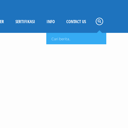
ER
SERTIFIKASI
INFO
CONTACT US