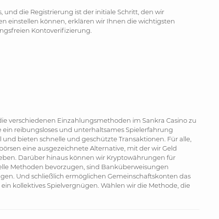
 und die Registrierung ist der initiale Schritt, den wir
 einstellen können, erklären wir Ihnen die wichtigsten
ngsfreien Kontoverifizierung.
it, die verschiedenen Einzahlungsmethoden im Sankra Casino zu
e ein reibungsloses und unterhaltsames Spielerfahrung
l und bieten schnelle und geschützte Transaktionen. Für alle,
dbörsen eine ausgezeichnete Alternative, mit der wir Geld
eben. Darüber hinaus können wir Kryptowährungen für
nelle Methoden bevorzugen, sind Banküberweisungen
ungen. Und schließlich ermöglichen Gemeinschaftskonten das
in kollektives Spielvergnügen. Wählen wir die Methode, die