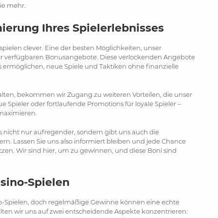
ie mehr.
ierung Ihres Spielerlebnisses
spielen clever. Eine der besten Möglichkeiten, unser
 der verfügbaren Bonusangebote. Diese verlockenden Angebote
ermöglichen, neue Spiele und Taktiken ohne finanzielle
ten, bekommen wir Zugang zu weiteren Vorteilen, die unser
Spieler oder fortlaufende Promotions für loyale Spieler –
 maximieren.
 nicht nur aufregender, sondern gibt uns auch die
ern. Lassen Sie uns also informiert bleiben und jede Chance
zen. Wir sind hier, um zu gewinnen, und diese Boni sind
sino-Spielen
ino-Spielen, doch regelmäßige Gewinne können eine echte
llten wir uns auf zwei entscheidende Aspekte konzentrieren: