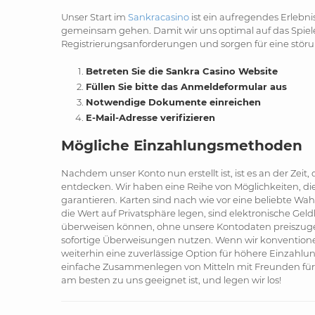
Unser Start im
Sankracasino
ist ein aufregendes Erlebnis,
gemeinsam gehen. Damit wir uns optimal auf das Spielen
Registrierungsanforderungen und sorgen für eine störu
Betreten Sie die Sankra Casino Website
Füllen Sie bitte das Anmeldeformular aus
Notwendige Dokumente einreichen
E-Mail-Adresse verifizieren
Mögliche Einzahlungsmethoden
Nachdem unser Konto nun erstellt ist, ist es an der Ze
entdecken. Wir haben eine Reihe von Möglichkeiten, di
garantieren. Karten sind nach wie vor eine beliebte Wah
die Wert auf Privatsphäre legen, sind elektronische Gel
überweisen können, ohne unsere Kontodaten preiszug
sofortige Überweisungen nutzen. Wenn wir konventio
weiterhin eine zuverlässige Option für höhere Einzahl
einfache Zusammenlegen von Mitteln mit Freunden für e
am besten zu uns geeignet ist, und legen wir los!