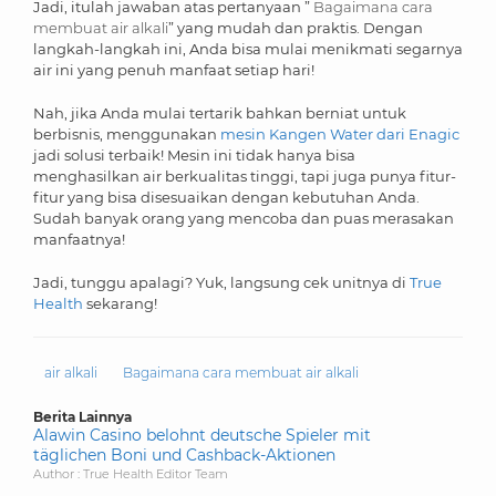
Jadi, itulah jawaban atas pertanyaan ”
Bagaimana cara
membuat air alkali
” yang mudah dan praktis. Dengan
langkah-langkah ini, Anda bisa mulai menikmati segarnya
air ini yang penuh manfaat setiap hari!
Nah, jika Anda mulai tertarik bahkan berniat untuk
berbisnis, menggunakan
mesin Kangen Water dari Enagic
jadi solusi terbaik! Mesin ini tidak hanya bisa
menghasilkan air berkualitas tinggi, tapi juga punya fitur-
fitur yang bisa disesuaikan dengan kebutuhan Anda.
Sudah banyak orang yang mencoba dan puas merasakan
manfaatnya!
Jadi, tunggu apalagi? Yuk, langsung cek unitnya di
True
Health
sekarang!
air alkali
Bagaimana cara membuat air alkali
Berita Lainnya
Alawin Casino belohnt deutsche Spieler mit
täglichen Boni und Cashback-Aktionen
Author : True Health Editor Team