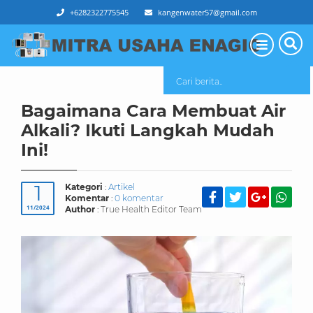
+6282322775545
kangenwater57@gmail.com
Alkali? Ikuti Langkah Mudah Ini!
Bagaimana Cara Membuat Air
Alkali? Ikuti Langkah Mudah
Ini!
1
Kategori
:
Artikel
Komentar
:
0 komentar
11/2024
Author
: True Health Editor Team