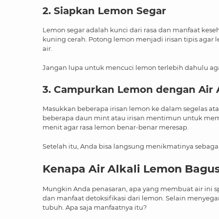
2. Siapkan Lemon Segar
Lemon segar adalah kunci dari rasa dan manfaat keseh
kuning cerah. Potong lemon menjadi irisan tipis aga
air.
Jangan lupa untuk mencuci lemon terlebih dahulu agar 
3. Campurkan Lemon dengan Air A
Masukkan beberapa irisan lemon ke dalam segelas atau
beberapa daun mint atau irisan mentimun untuk memb
menit agar rasa lemon benar-benar meresap.
Setelah itu, Anda bisa langsung menikmatinya sebag
Kenapa Air Alkali Lemon Bagu
Mungkin Anda penasaran, apa yang membuat air ini spe
dan manfaat detoksifikasi dari lemon. Selain menyeg
tubuh. Apa saja manfaatnya itu?