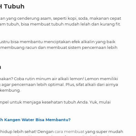
H Tubuh
an yang cenderung asam, seperti kopi, soda, makanan cepat
dalam tubuh, bisa membuat tubuh mudah lelah dan kurang fit.
ustru bisa membantu menciptakan efek alkalin yang baik
h membuang racun dan membuat sistem pencernaan lebih
n
kan? Coba rutin minum air alkali lemon! Lemon memiliki
 pencernaan lebih optimal. Plus, sifat alkali dari airnya
t kembung.
ra simpel untuk menjaga kesehatan tubuh Anda. Yuk, mulai
kah Kangen Water Bisa Membantu?
i hidup lebih sehat! Dengan
cara membuat
yang super mudah