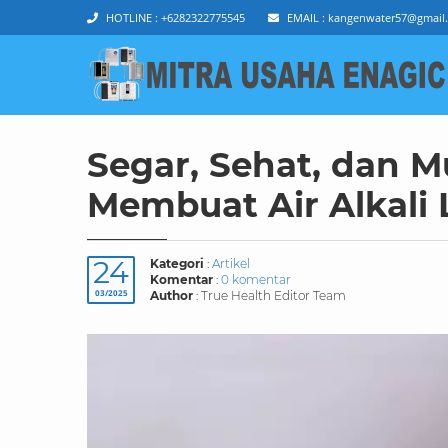
HOTLINE :
+6282322775545
EMAIL :
kangenwater57@gmail
Segar, Sehat, dan M
Membuat Air Alkali
24
Kategori
:
Artikel
Komentar
:
0 komentar
03/2025
Author
: True Health Editor Team