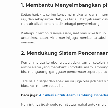
1. Membantu Menyeimbangkan p
Setiap hari, kita sering konsumsi makanan dan minum
saji, dan sebagainya. Nah, jika terlalu banyak asam 
Nah, air alkali lemon hadir sebagai penyeimbang!
Walaupun lemon rasanya asam, saat masuk ke tubuh j
untuk kesehatan. Minuman ini juga membantu tubu
nyaman.
2. Mendukung Sistem Pencernaa
Pernah merasa kembung atau tidak nyaman setelah ma
enzim alami yang membantu produksi asam lambung agar
bisa mengurangi gangguan pencernaan seperti peru
Jadi, selain segar dan enak, air ini juga bisa jadi ca
biasakan minum setiap hari!
Baca juga:
Air Alkali untuk Asam Lambung, Benar
Nah, intinya tidak perlu rumit atau mahal untuk mula