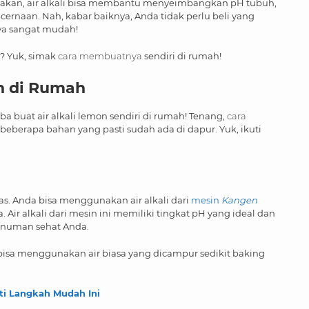
akan, air alkali bisa membantu menyeimbangkan pH tubuh,
rnaan. Nah, kabar baiknya, Anda tidak perlu beli yang
ya sangat mudah!
l? Yuk, simak
cara membuatnya
sendiri di rumah!
n
di Rumah
a buat air alkali lemon sendiri di rumah! Tenang,
cara
berapa bahan yang pasti sudah ada di dapur. Yuk, ikuti
tas. Anda bisa menggunakan air alkali dari
mesin
Kangen
Air alkali dari mesin ini memiliki tingkat pH yang ideal dan
minuman sehat Anda.
a bisa menggunakan air biasa yang dicampur sedikit baking
ti Langkah Mudah Ini