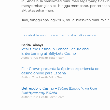
ini, Anda bisa menikmati minuman segar yang tidak h
menyeimbangkan pH hingga membantu pencernaan, ai
aktivitas sehari-hari.
Jadi, tunggu apa lagi? Yuk, mulai biasakan minum air 
air alkali lemon
cara membuat air alkali lemon
Berita Lainnya
Real-time Casino in Canada Secure and
Entertaining at Billybets Casino
Author : True Health Editor Team
Fair Crown presenta la óptima experiencia de
casino online para España
Author : True Health Editor Team
Betrepublic Casino – Τρόποι Πληρωμής και Όρια
Αναλήψεων στην Ελλάδα
Author : True Health Editor Team