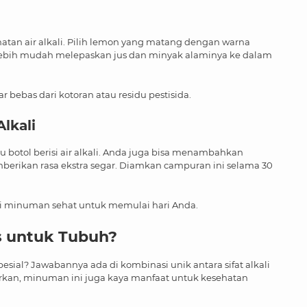
atan air alkali. Pilih lemon yang matang dengan warna
r lebih mudah melepaskan jus dan minyak alaminya ke dalam
bebas dari kotoran atau residu pestisida.
lkali
 botol berisi air alkali. Anda juga bisa menambahkan
erikan rasa ekstra segar. Diamkan campuran ini selama 30
ai minuman sehat untuk memulai hari Anda.
s untuk Tubuh?
sial? Jawabannya ada di kombinasi unik antara sifat alkali
arkan, minuman ini juga kaya manfaat untuk kesehatan