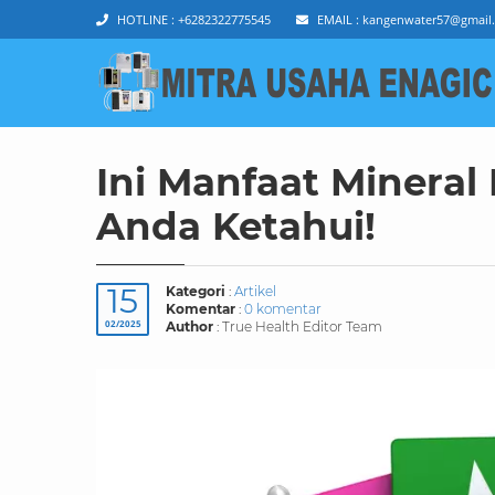
HOTLINE :
+6282322775545
EMAIL :
kangenwater57@gmail
Ini Manfaat Mineral
Anda Ketahui!
15
Kategori
:
Artikel
Komentar
:
0 komentar
02/2025
Author
: True Health Editor Team