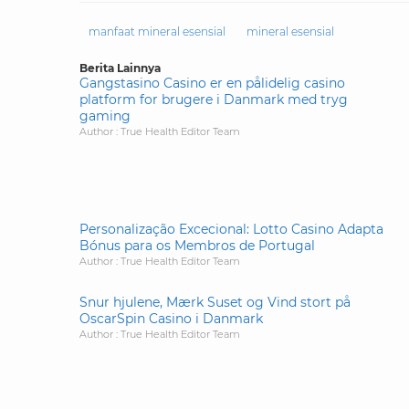
manfaat mineral esensial
mineral esensial
Berita Lainnya
Gangstasino Casino er en pålidelig casino
platform for brugere i Danmark med tryg
gaming
Author : True Health Editor Team
Personalização Excecional: Lotto Casino Adapta
Bónus para os Membros de Portugal
Author : True Health Editor Team
Snur hjulene, Mærk Suset og Vind stort på
OscarSpin Casino i Danmark
Author : True Health Editor Team