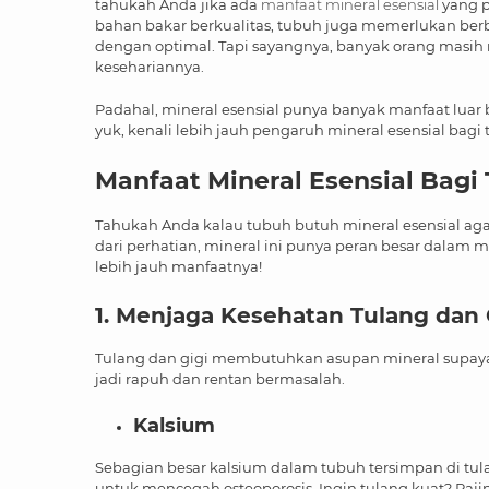
tahukah Anda jika ada
manfaat mineral esensial
yang p
bahan bakar berkualitas, tubuh juga memerlukan berbag
dengan optimal. Tapi sayangnya, banyak orang masih
kesehariannya.
Padahal, mineral esensial punya banyak manfaat luar b
yuk, kenali lebih jauh pengaruh mineral esensial bagi
Manfaat Mineral Esensial
Bagi
Tahukah Anda kalau tubuh butuh mineral esensial agar
dari perhatian, mineral ini punya peran besar dalam m
lebih jauh manfaatnya!
1. Menjaga Kesehatan Tulang dan 
Tulang dan gigi membutuhkan asupan mineral supaya t
jadi rapuh dan rentan bermasalah.
Kalsium
Sebagian besar kalsium dalam tubuh tersimpan di tulan
untuk mencegah osteoporosis. Ingin tulang kuat? Raji