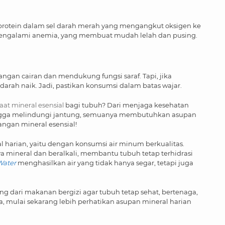
rotein dalam sel darah merah yang mengangkut oksigen ke
a mengalami anemia, yang membuat mudah lelah dan pusing.
gan cairan dan mendukung fungsi saraf. Tapi, jika
arah naik. Jadi, pastikan konsumsi dalam batas wajar.
at mineral esensial
bagi tubuh? Dari menjaga kesehatan
 hingga melindungi jantung, semuanya membutuhkan asupan
angan mineral esensial!
harian, yaitu dengan konsumsi air minum berkualitas.
ya mineral dan beralkali, membantu tubuh tetap terhidrasi
ater
menghasilkan air yang tidak hanya segar, tetapi juga
ng dari makanan bergizi agar tubuh tetap sehat, bertenaga,
a, mulai sekarang lebih perhatikan asupan mineral harian