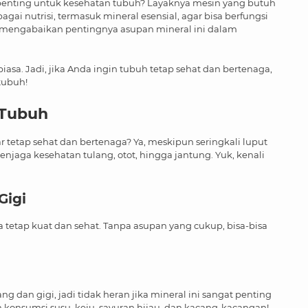
enting untuk kesehatan tubuh? Layaknya mesin yang butuh
ai nutrisi, termasuk mineral esensial, agar bisa berfungsi
 mengabaikan pentingnya asupan mineral ini dalam
iasa. Jadi, jika Anda ingin tubuh tetap sehat dan bertenaga,
 tubuh!
 Tubuh
 tetap sehat dan bertenaga? Ya, meskipun seringkali luput
enjaga kesehatan tulang, otot, hingga jantung. Yuk, kenali
Gigi
etap kuat dan sehat. Tanpa asupan yang cukup, bisa-bisa
g dan gigi, jadi tidak heran jika mineral ini sangat penting
n konsumsi susu, keju, sayuran hijau, dan kacang-kacangan!