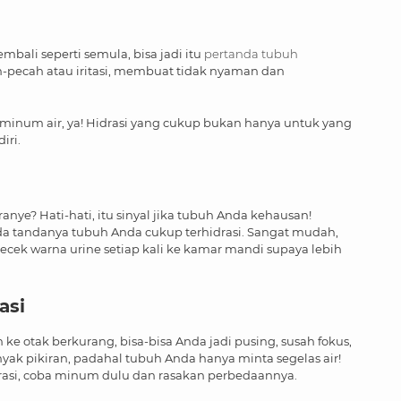
embali seperti semula, bisa jadi itu
pertanda tubuh
ah-pecah atau iritasi, membuat tidak nyaman dan
 minum air, ya! Hidrasi yang cukup bukan hanya untuk yang
iri.
anye? Hati-hati, itu sinyal jika tubuh Anda kehausan!
da tandanya tubuh Anda cukup terhidrasi. Sangat mudah,
cek warna urine setiap kali ke kamar mandi supaya lebih
asi
rah ke otak berkurang, bisa-bisa Anda jadi pusing, susah fokus,
nyak pikiran, padahal tubuh Anda hanya minta segelas air!
ntrasi, coba minum dulu dan rasakan perbedaannya.