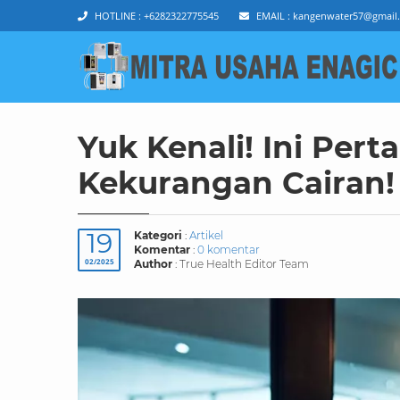
HOTLINE :
+6282322775545
EMAIL :
kangenwater57@gmail
Yuk Kenali! Ini Per
Kekurangan Cairan!
19
Kategori
:
Artikel
Komentar
:
0 komentar
02/2025
Author
: True Health Editor Team