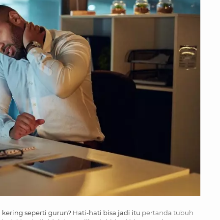
 kering seperti gurun? Hati-hati bisa jadi itu
pertanda tubuh