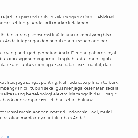
sa jadi itu
pertanda tubuh kekurangan cairan
. Dehidrasi
lancar, sehingga Anda jadi mudah kelelahan.
ih dan kurangi konsumsi kafein atau alkohol yang bisa
h Anda tetap segar dan penuh energi sepanjang hari!
ran
yang perlu jadi perhatian Anda. Dengan paham sinyal-
n tubuh dan segera mengambil langkah untuk mencegah
dalah kunci untuk menjaga kesehatan fisik, mental, dan
alitas juga sangat penting. Nah, ada satu pilihan terbaik,
eimbangkan pH tubuh sekaligus menjaga kesehatan secara
alitas yang berteknologi elektrolisis canggih dari Enagic.
bebas klorin sampai 95%! Pilihan sehat, bukan?
butor resmi mesin Kangen Water di Indonesia. Jadi, mulai
n rasakan manfaatnya untuk tubuh Anda!
cairan