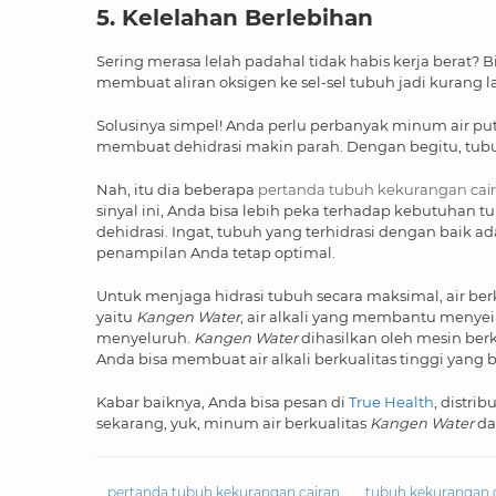
5. Kelelahan Berlebihan
Sering merasa lelah padahal tidak habis kerja berat? Bi
membuat aliran oksigen ke sel-sel tubuh jadi kurang 
Solusinya simpel! Anda perlu perbanyak minum air put
membuat dehidrasi makin parah. Dengan begitu, tubu
Nah, itu dia beberapa
pertanda tubuh kekurangan cai
sinyal ini, Anda bisa lebih peka terhadap kebutuha
dehidrasi. Ingat, tubuh yang terhidrasi dengan baik a
penampilan Anda tetap optimal.
Untuk menjaga hidrasi tubuh secara maksimal, air berku
yaitu
Kangen Water
, air alkali yang membantu meny
menyeluruh.
Kangen Water
dihasilkan oleh mesin berku
Anda bisa membuat air alkali berkualitas tinggi yang 
Kabar baiknya, Anda bisa pesan di
True Health
, distri
sekarang, yuk, minum air berkualitas
Kangen Water
da
pertanda tubuh kekurangan cairan
tubuh kekurangan 