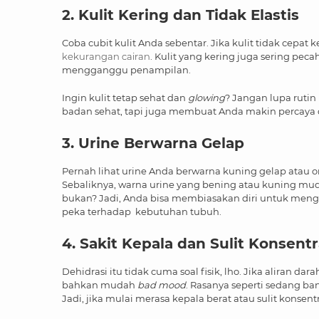
2. Kulit Kering dan Tidak Elastis
Coba cubit kulit Anda sebentar. Jika kulit tidak cepat k
kekurangan cairan
. Kulit yang kering juga sering pec
mengganggu penampilan.
Ingin kulit tetap sehat dan
glowing
? Jangan lupa rutin
badan sehat, tapi juga membuat Anda makin percaya d
3. Urine Berwarna Gelap
Pernah lihat urine Anda berwarna kuning gelap atau or
Sebaliknya, warna urine yang bening atau kuning mu
bukan? Jadi, Anda bisa membiasakan diri untuk menge
peka terhadap kebutuhan tubuh.
4. Sakit Kepala dan Sulit Konsentr
Dehidrasi itu tidak cuma soal fisik, lho. Jika aliran da
bahkan mudah
bad mood
. Rasanya seperti sedang ba
Jadi, jika mulai merasa kepala berat atau sulit konse